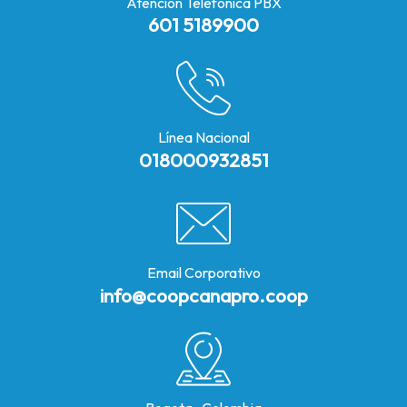
Atención Telefónica PBX
601 5189900
Línea Nacional
018000932851
Email Corporativo
info@coopcanapro.coop