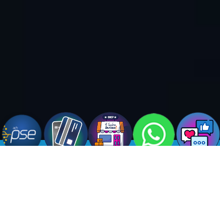
Afiliación Virtual
¡Únete a Coopcanapro y disfruta de los beneficios que
tenemos para ti, Para Crecer Juntos!