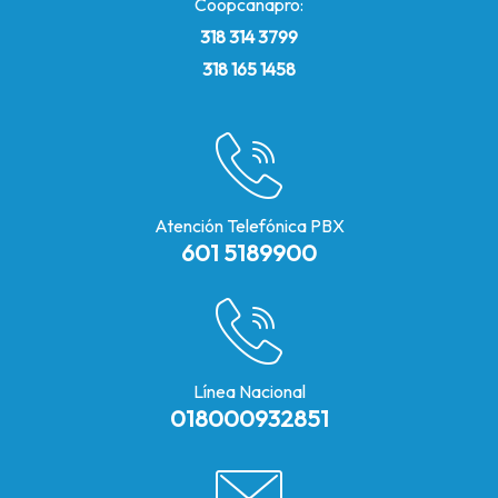
Coopcanapro:
318 314 3799
318 165 1458
Atención Telefónica PBX
601 5189900
Línea Nacional
018000932851